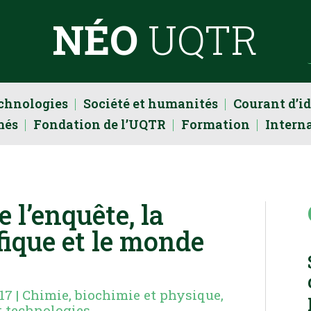
NÉO
UQTR
echnologies
Société et humanités
Courant d’i
més
Fondation de l’UQTR
Formation
Intern
e l’enquête, la
ique et le monde
17
|
Chimie, biochimie et physique
,
t technologies