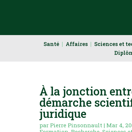
Santé
Affaires
Sciences et t
Diplô
À la jonction entr
démarche scientif
juridique
par
Pierre Pinsonnault
|
Mar 4, 20
Formation
,
Recherche
,
Sciences e