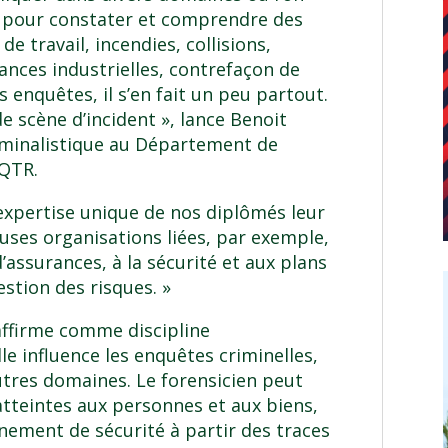
es pour constater et comprendre des
e travail, incendies, collisions,
ances industrielles, contrefaçon de
enquêtes, il s’en fait un peu partout.
e scène d’incident », lance Benoit
riminalistique au Département de
UQTR.
’expertise unique de nos diplômés leur
ses organisations liées, par exemple,
assurances, à la sécurité et aux plans
stion des risques. »
’affirme comme discipline
e influence les enquêtes criminelles,
utres domaines. Le forensicien peut
 atteintes aux personnes et aux biens,
nement de sécurité à partir des traces