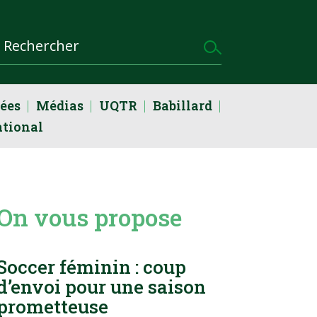
dées
Médias
UQTR
Babillard
ational
On vous propose
Soccer féminin : coup
d’envoi pour une saison
prometteuse