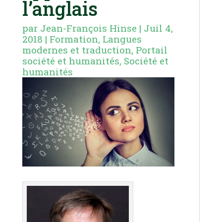
l’anglais
par
Jean-François Hinse
|
Juil 4,
2018
|
Formation
,
Langues
modernes et traduction
,
Portail
société et humanités
,
Société et
humanités