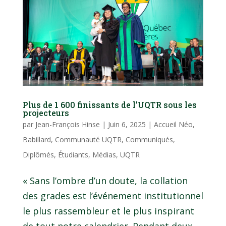
Plus de 1 600 finissants de l’UQTR sous les
projecteurs
par
Jean-François Hinse
|
Juin 6, 2025
|
Accueil Néo
,
Babillard
,
Communauté UQTR
,
Communiqués
,
Diplômés
,
Étudiants
,
Médias
,
UQTR
« Sans l’ombre d’un doute, la collation
des grades est l’événement institutionnel
le plus rassembleur et le plus inspirant
de tout notre calendrier. Pendant deux