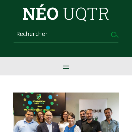
NÉO
UQTR