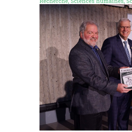
Recherche
,
Sciences humaines
,
S