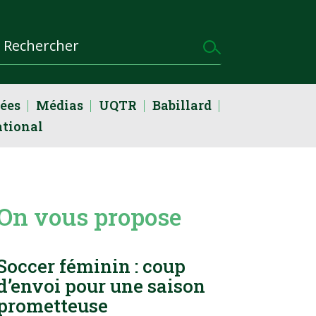
dées
Médias
UQTR
Babillard
ational
On vous propose
Soccer féminin : coup
d’envoi pour une saison
prometteuse