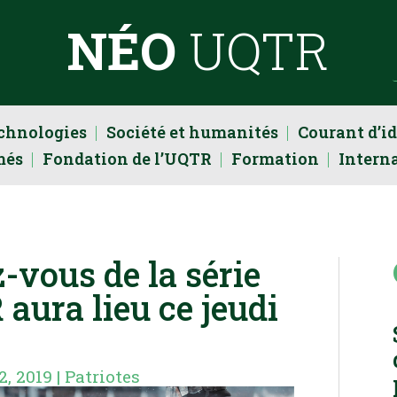
NÉO
UQTR
echnologies
Société et humanités
Courant d’i
més
Fondation de l’UQTR
Formation
Intern
-vous de la série
aura lieu ce jeudi
2, 2019
|
Patriotes