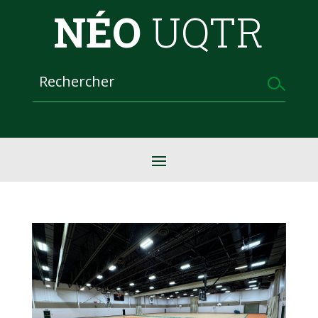
NÉO
UQTR