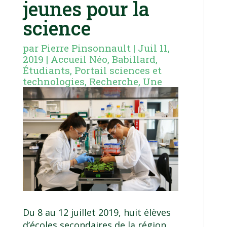
jeunes pour la
science
par
Pierre Pinsonnault
|
Juil 11,
2019
|
Accueil Néo
,
Babillard
,
Étudiants
,
Portail sciences et
technologies
,
Recherche
,
Une
Du 8 au 12 juillet 2019, huit élèves
d’écoles secondaires de la région