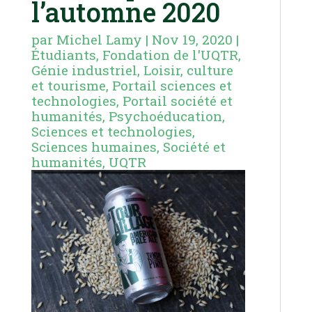
l’automne 2020
par
Michel Lamy
|
Nov 19, 2020
|
Étudiants
,
Fondation de l'UQTR
,
Génie industriel
,
Loisir, culture
et tourisme
,
Portail sciences et
technologies
,
Portail société et
humanités
,
Psychoéducation
,
Sciences et technologies
,
Sciences humaines
,
Société et
humanités
,
UQTR