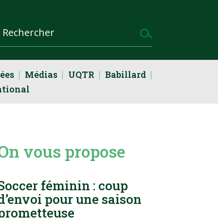
dées
Médias
UQTR
Babillard
ational
On vous propose
Soccer féminin : coup
d’envoi pour une saison
prometteuse