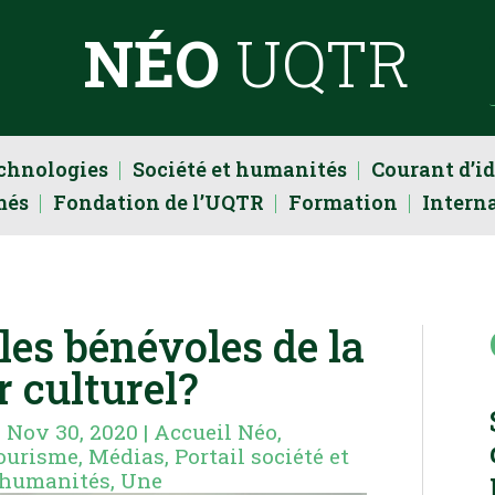
NÉO
UQTR
echnologies
Société et humanités
Courant d’i
més
Fondation de l’UQTR
Formation
Intern
es bénévoles de la
r culturel?
|
Nov 30, 2020
|
Accueil Néo
,
tourisme
,
Médias
,
Portail société et
t humanités
,
Une