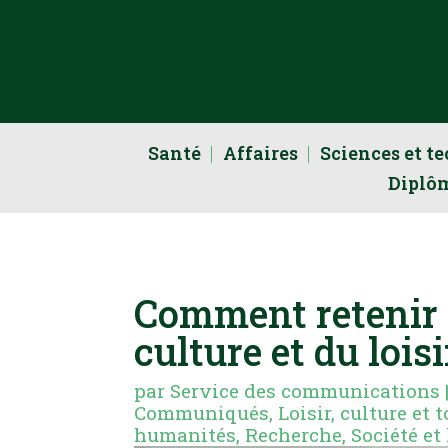
Santé
Affaires
Sciences et t
Diplô
Comment retenir l
culture et du loisi
par
Service des communications
Communiqués
,
Loisir, culture et 
humanités
,
Recherche
,
Société e