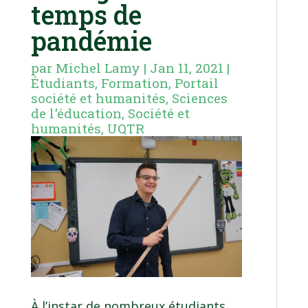
temps de
pandémie
par
Michel Lamy
|
Jan 11, 2021
|
Étudiants
,
Formation
,
Portail
société et humanités
,
Sciences
de l'éducation
,
Société et
humanités
,
UQTR
À l’instar de nombreux étudiants,