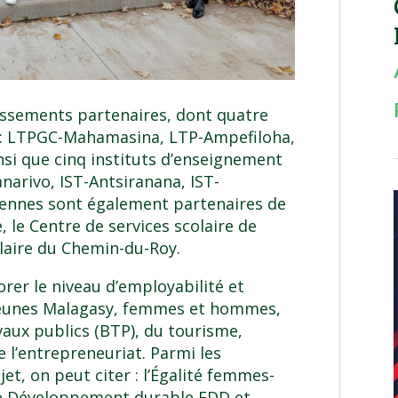
issements partenaires, dont quatre
s : LTPGC-Mahamasina, LTP-Ampefiloha,
si que cinq instituts d’enseignement
narivo, IST-Antsiranana, IST-
iennes sont également partenaires de
e, le Centre de services scolaire de
olaire du Chemin-du-Roy.
orer le niveau d’employabilité et
0 jeunes Malagasy, femmes et hommes,
aux publics (BTP), du tourisme,
e l’entrepreneuriat. Parmi les
et, on peut citer : l’Égalité femmes-
le Développement durable EDD et