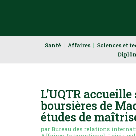
Santé
Affaires
Sciences et t
Diplô
L’UQTR accueille
boursières de Ma
études de maîtris
par
Bureau des relations internat
Affaires
,
International
,
Loisir, cu