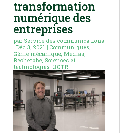
transformation
numérique des
entreprises
par
Service des communications
|
Déc 3, 2021
|
Communiqués
,
Génie mécanique
,
Médias
,
Recherche
,
Sciences et
technologies
,
UQTR