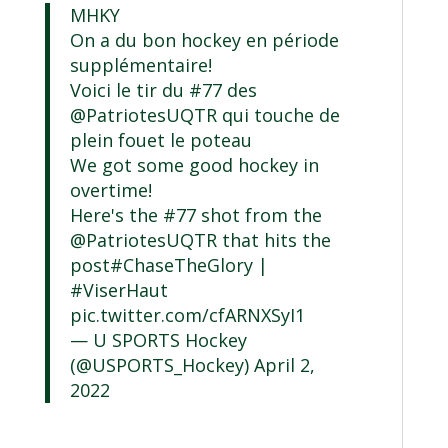
MHKY
On a du bon hockey en période
supplémentaire!
Voici le tir du #77 des
@PatriotesUQTR
qui touche de
plein fouet le poteau
We got some good hockey in
overtime!
Here's the #77 shot from the
@PatriotesUQTR
that hits the
post
#ChaseTheGlory
|
#ViserHaut
pic.twitter.com/cfARNXSyI1
— U SPORTS Hockey
(@USPORTS_Hockey)
April 2,
2022