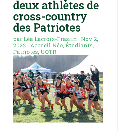
deux athlètes de
cross-country
des Patriotes
par
Léa Lacroix-Fraslin
|
Nov 2,
2022
|
Accueil Néo
,
Étudiants
,
Patriotes
,
UQTR