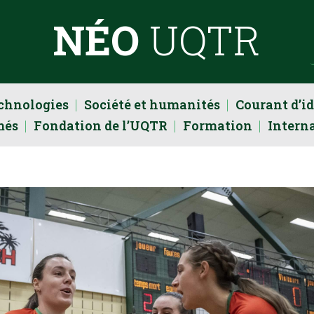
NÉO
UQTR
echnologies
Société et humanités
Courant d’i
més
Fondation de l’UQTR
Formation
Intern