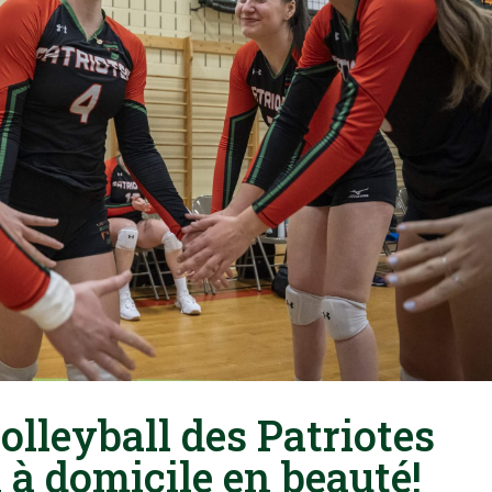
olleyball des Patriotes
 à domicile en beauté!