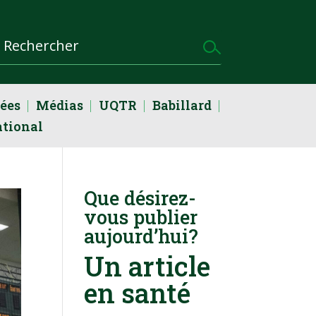
dées
Médias
UQTR
Babillard
ational
Que désirez-
vous publier
aujourd’hui?
Un article
en santé