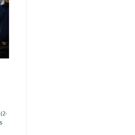
(2-
s