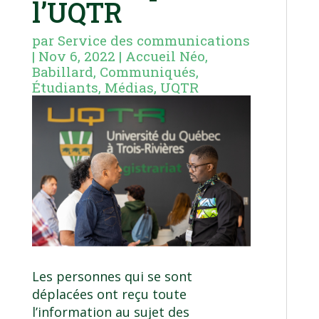
l’UQTR
par
Service des communications
|
Nov 6, 2022
|
Accueil Néo
,
Babillard
,
Communiqués
,
Étudiants
,
Médias
,
UQTR
Les personnes qui se sont
déplacées ont reçu toute
l’information au sujet des