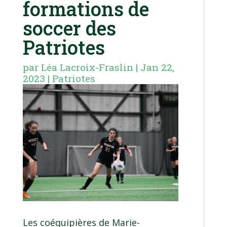
formations de
soccer des
Patriotes
par
Léa Lacroix-Fraslin
|
Jan 22,
2023
|
Patriotes
Les coéquipières de Marie-