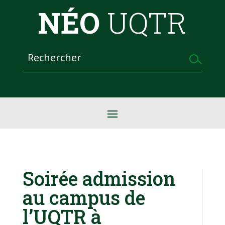
NÉO
UQTR
Soirée admission
au campus de
l’UQTR à