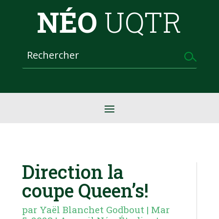
NÉO
UQTR
Direction la
coupe Queen’s!
par
Yaël Blanchet Godbout
|
Mar