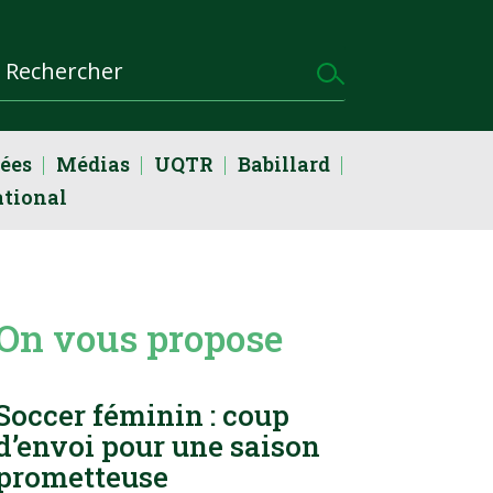
dées
Médias
UQTR
Babillard
ational
On vous propose
Soccer féminin : coup
d’envoi pour une saison
prometteuse