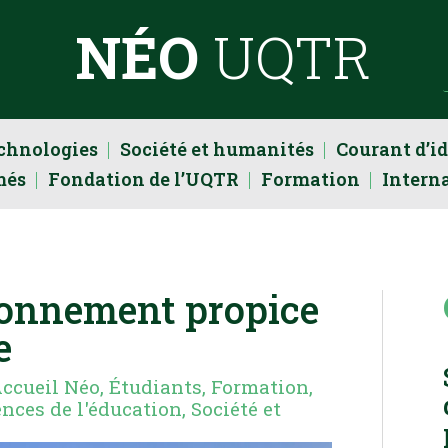
NÉO
UQTR
echnologies
Société et humanités
Courant d’i
més
Fondation de l’UQTR
Formation
Intern
ironnement propice
e
ccueil Néo
,
Étudiants
,
Formation
,
ences de l'éducation
,
Société et