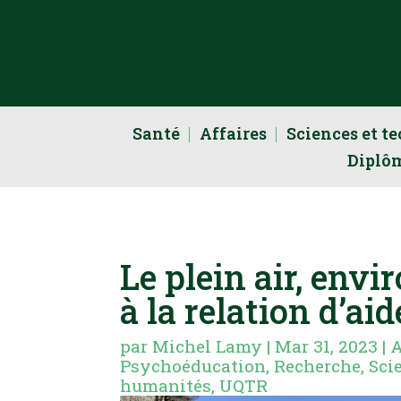
Santé
Affaires
Sciences et t
Diplô
Le plein air, env
à la relation d’aid
par
Michel Lamy
|
Mar 31, 2023
|
A
Psychoéducation
,
Recherche
,
Sci
humanités
,
UQTR