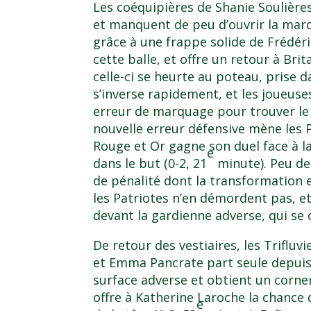
Les coéquipières de Shanie Soulière
et manquent de peu d’ouvrir la marq
grâce à une frappe solide de Frédér
cette balle, et offre un retour à Brit
celle-ci se heurte au poteau, prise 
s’inverse rapidement, et les joueuses
erreur de marquage pour trouver le f
nouvelle erreur défensive mène les P
Rouge et Or gagne son duel face à la
e
dans le but (0-2, 21
minute). Peu de
de pénalité dont la transformation e
les Patriotes n’en démordent pas, e
devant la gardienne adverse, qui se 
De retour des vestiaires, les Trifluv
et Emma Pancrate part seule depuis 
surface adverse et obtient un corner.
offre à Katherine Laroche la chance 
e