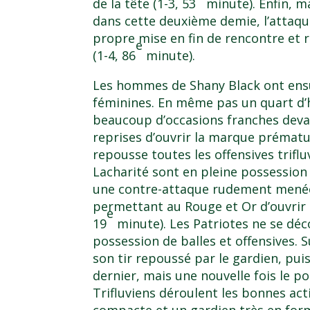
de la tête (1-3, 53
minute). Enfin, m
dans cette deuxième demie, l’attaqu
propre mise en fin de rencontre et 
e
(1-4, 86
minute).
Les hommes de Shany Black ont ensui
féminines. En même pas un quart d’h
beaucoup d’occasions franches deva
reprises d’ouvrir la marque prématu
repousse toutes les offensives triflu
Lacharité sont en pleine possession 
une contre-attaque rudement menée 
permettant au Rouge et Or d’ouvrir 
e
19
minute). Les Patriotes ne se déc
possession de balles et offensives. 
son tir repoussé par le gardien, puis
dernier, mais une nouvelle fois le por
Trifluviens déroulent les bonnes ac
compacte et un gardien très en for