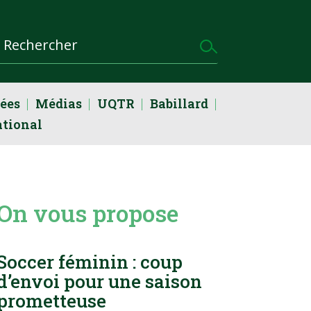
dées
Médias
UQTR
Babillard
ational
On vous propose
Soccer féminin : coup
d’envoi pour une saison
prometteuse