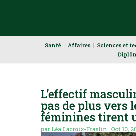
Santé
Affaires
Sciences et t
Diplô
L’effectif masculi
pas de plus vers le
féminines tirent u
par
Léa Lacroix-Fraslin
|
Oct 10, 2