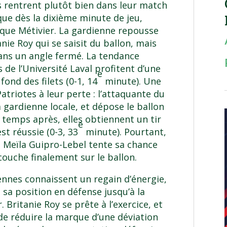
s rentrent plutôt bien dans leur match
ue dès la dixième minute de jeu,
ique Métivier. La gardienne repousse
anie Roy qui se saisit du ballon, mais
dans un angle fermé. La tendance
 de l’Université Laval profitent d’une
e
ond des filets (0-1, 14
minute). Une
atriotes à leur perte : l’attaquante du
 gardienne locale, et dépose le ballon
 temps après, elles obtiennent un tir
e
st réussie (0-3, 33
minute). Pourtant,
t Meïla Guipro-Lebel tente sa chance
couche finalement sur le ballon.
iennes connaissent un regain d’énergie,
sa position en défense jusqu’à la
 Britanie Roy se prête à l’exercice, et
de réduire la marque d’une déviation