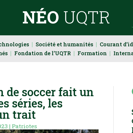
NÉO
UQTR
echnologies
Société et humanités
Courant d’i
més
Fondation de l’UQTR
Formation
Intern
n de soccer fait un
s séries, les
n trait
023
|
Patriotes