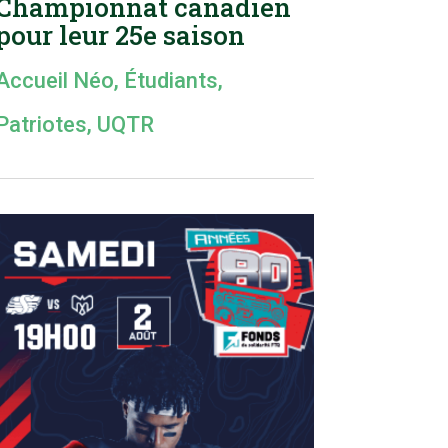
Championnat canadien
pour leur 25e saison
Accueil Néo
,
Étudiants
,
Patriotes
,
UQTR