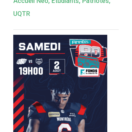
Accueil Néo
,
Étudiants
,
Patriotes
,
UQTR