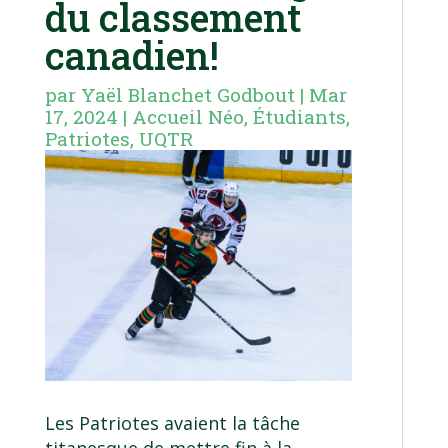
du classement
canadien!
par
Yaël Blanchet Godbout
|
Mar
17, 2024
|
Accueil Néo
,
Étudiants
,
Patriotes
,
UQTR
Les Patriotes avaient la tâche
titanesque de mettre fin à la