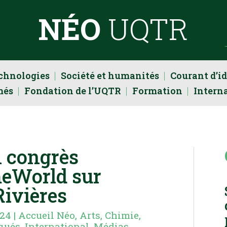
NÉO
UQTR
echnologies
Société et humanités
Courant d’i
més
Fondation de l’UQTR
Formation
Intern
n congrès
meWorld sur
Rivières
024
|
Accueil Néo
,
Arts
,
Chimie,
qués
,
International
,
Médias
,