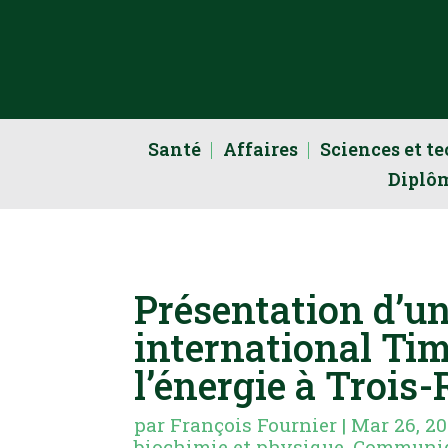
Santé
Affaires
Sciences et t
Diplô
Présentation d’u
international Ti
l’énergie à Trois-
par
François Fournier
|
Mar 26, 2
biochimie et physique
,
Communi