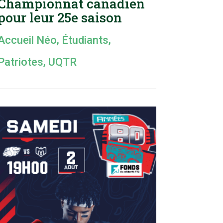
Championnat canadien
pour leur 25e saison
Accueil Néo
,
Étudiants
,
Patriotes
,
UQTR