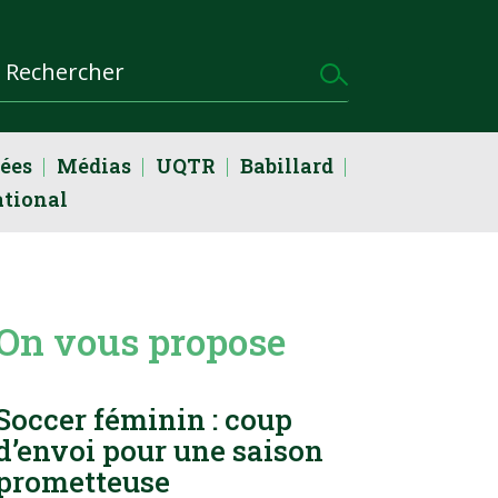
dées
Médias
UQTR
Babillard
ational
On vous propose
Soccer féminin : coup
d’envoi pour une saison
prometteuse