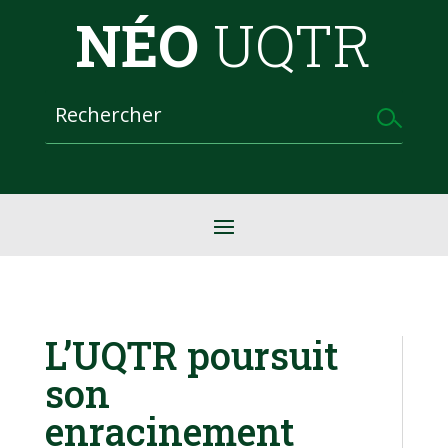
NÉO
UQTR
L’UQTR poursuit
son
enracinement