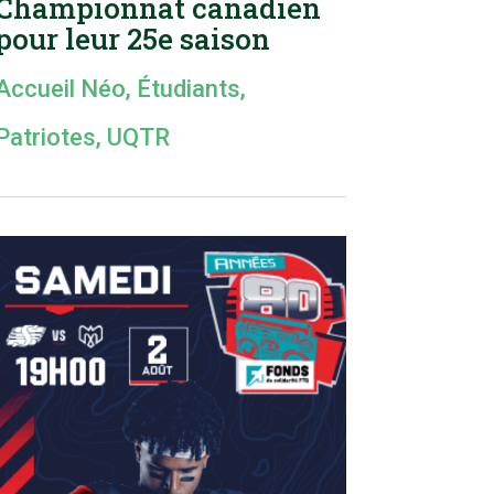
Championnat canadien
pour leur 25e saison
Accueil Néo
,
Étudiants
,
Patriotes
,
UQTR