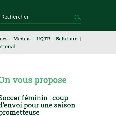
dées
Médias
UQTR
Babillard
ational
On vous propose
Soccer féminin : coup
d’envoi pour une saison
prometteuse