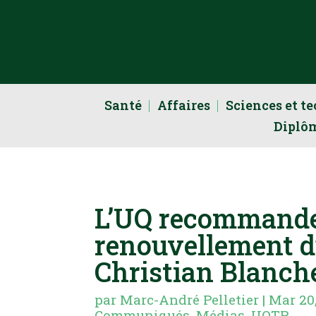
Santé
Affaires
Sciences et t
Diplô
L’UQ recommande
renouvellement d
Christian Blanch
par
Marc-André Pelletier
|
Mar 20
Communiqués
,
Médias
,
UQTR