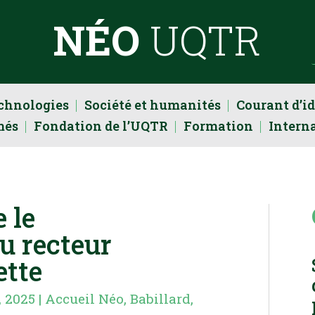
NÉO
UQTR
echnologies
Société et humanités
Courant d’i
més
Fondation de l’UQTR
Formation
Intern
 le
u recteur
ette
, 2025
|
Accueil Néo
,
Babillard
,