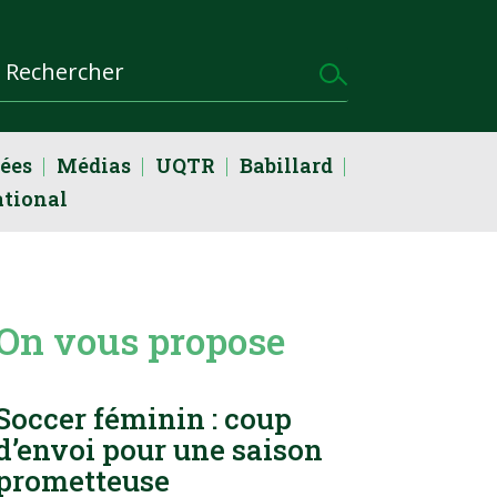
dées
Médias
UQTR
Babillard
ational
On vous propose
Soccer féminin : coup
d’envoi pour une saison
prometteuse