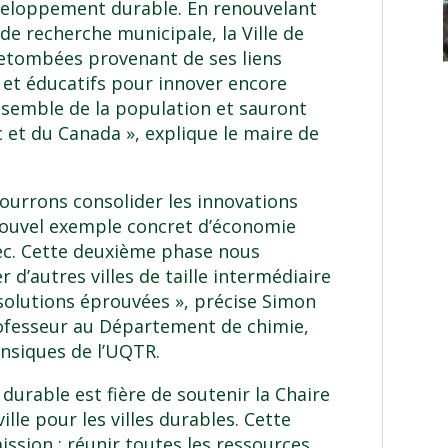
veloppement durable. En renouvelant
de recherche municipale, la Ville de
retombées provenant de ses liens
s et éducatifs pour innover encore
ensemble de la population et sauront
 et du Canada », explique le maire de
ourrons consolider les innovations
ouvel exemple concret d’économie
bec. Cette deuxième phase nous
’autres villes de taille intermédiaire
 solutions éprouvées », précise Simon
rofesseur au
Département de chimie,
ensiques
de l’UQTR.
t durable est fière de soutenir la
Chaire
lle pour les villes durables
. Cette
ission : réunir toutes les ressources