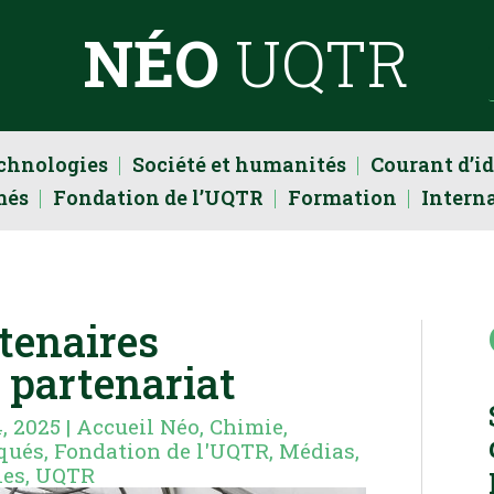
NÉO
UQTR
echnologies
Société et humanités
Courant d’i
més
Fondation de l’UQTR
Formation
Intern
tenaires
 partenariat
4, 2025
|
Accueil Néo
,
Chimie,
qués
,
Fondation de l'UQTR
,
Médias
,
ies
,
UQTR