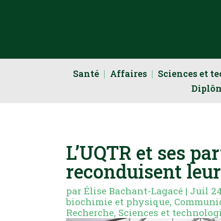
Santé
Affaires
Sciences et t
Diplô
L’UQTR et ses par
reconduisent leur
par
Élise Bachant-Lagacé
|
Juil 2
biochimie et physique
,
Communi
Recherche
,
Sciences et technolog