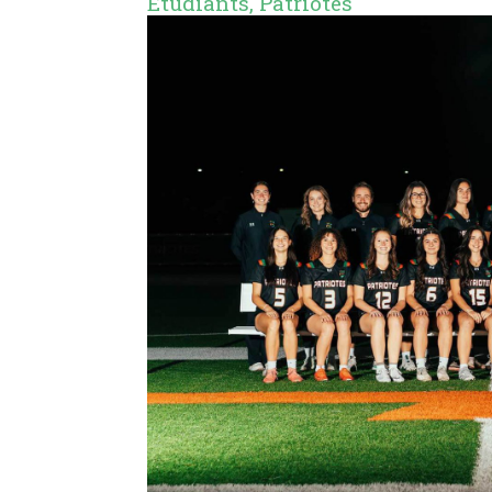
Étudiants
,
Patriotes