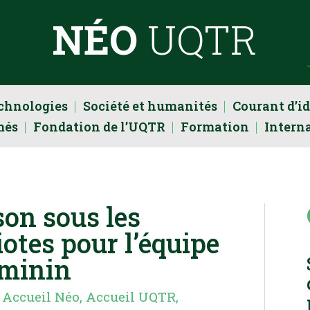
NÉO
UQTR
echnologies
Société et humanités
Courant d’i
més
Fondation de l’UQTR
Formation
Intern
son sous les
iotes pour l’équipe
éminin
|
Accueil Néo
,
Accueil UQTR
,