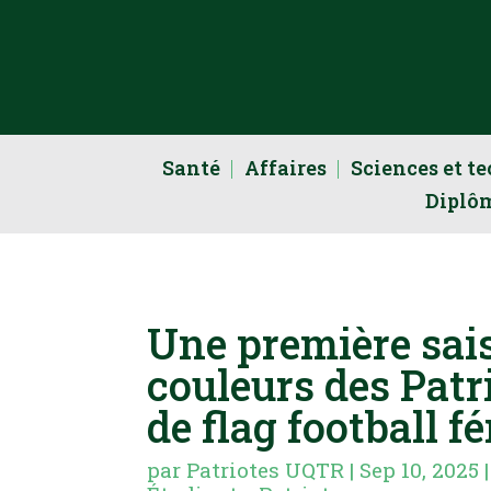
Santé
Affaires
Sciences et t
Diplô
Une première sai
couleurs des Patr
de flag football f
par
Patriotes UQTR
|
Sep 10, 2025