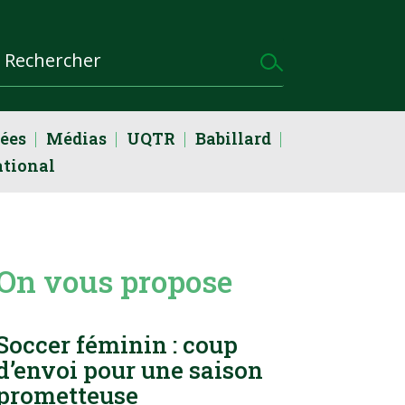
dées
Médias
UQTR
Babillard
ational
On vous propose
Soccer féminin : coup
d’envoi pour une saison
prometteuse