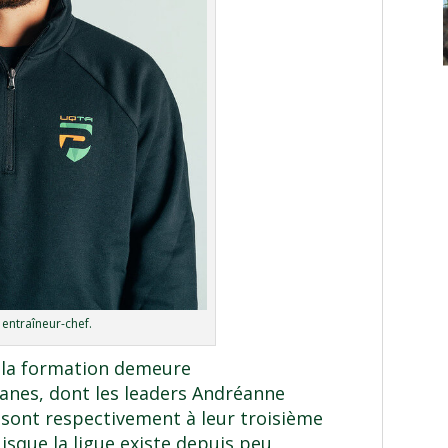
, entraîneur-chef.
 la formation demeure
nes, dont les leaders Andréanne
n sont respectivement à leur troisième
isque la ligue existe depuis peu,