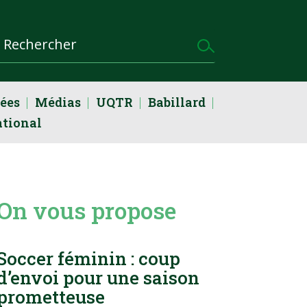
dées
Médias
UQTR
Babillard
ational
On vous propose
Soccer féminin : coup
d’envoi pour une saison
prometteuse