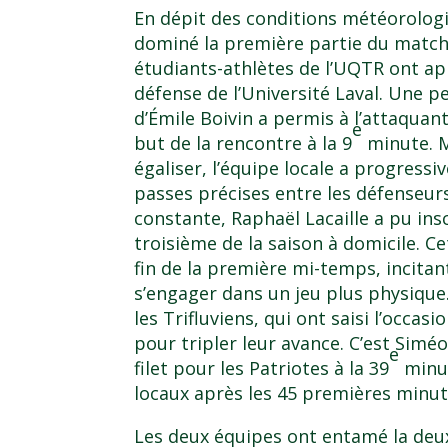
En dépit des conditions météorologiqu
dominé la première partie du match.
étudiants-athlètes de l’UQTR ont ap
défense de l’Université Laval. Une 
d’Émile Boivin a permis à l’attaquan
e
but de la rencontre à la 9
minute. M
égaliser, l’équipe locale a progressi
passes précises entre les défenseur
constante, Raphaël Lacaille a pu ins
troisième de la saison à domicile. Ce
fin de la première mi-temps, incitan
s’engager dans un jeu plus physiqu
les Trifluviens, qui ont saisi l’occas
pour tripler leur avance. C’est Siméo
e
filet pour les Patriotes à la 39
minut
locaux après les 45 premières minut
Les deux équipes ont entamé la deu