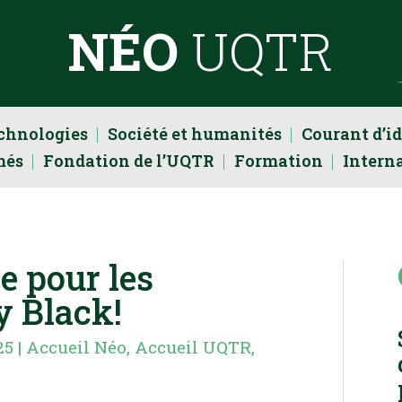
NÉO
UQTR
echnologies
Société et humanités
Courant d’i
més
Fondation de l’UQTR
Formation
Intern
te pour les
 Black!
25
|
Accueil Néo
,
Accueil UQTR
,