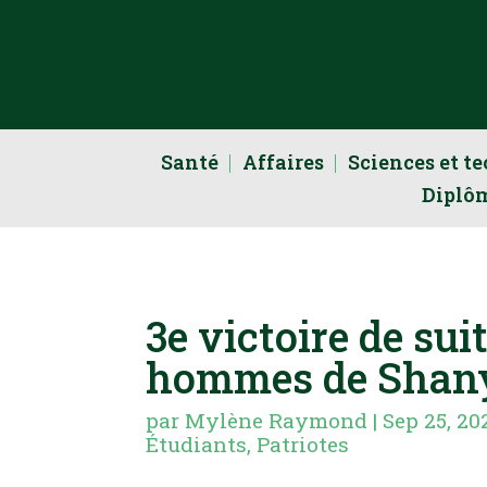
Santé
Affaires
Sciences et t
Diplô
3e victoire de sui
hommes de Shany
par
Mylène Raymond
|
Sep 25, 20
Étudiants
,
Patriotes