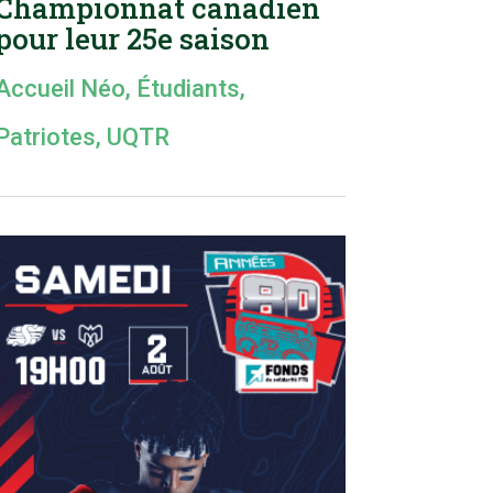
Championnat canadien
pour leur 25e saison
Accueil Néo
,
Étudiants
,
Patriotes
,
UQTR