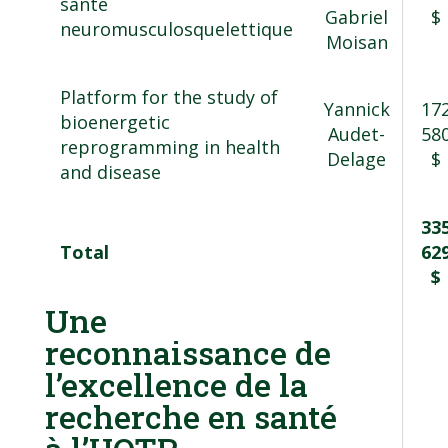
santé
Gabriel
$
neuromusculosquelettique
Moisan
Platform for the study of
Yannick
17
bioenergetic
Audet-
58
reprogramming in health
Delage
$
and disease
33
Total
62
$
Une
reconnaissance de
l’excellence de la
recherche en santé