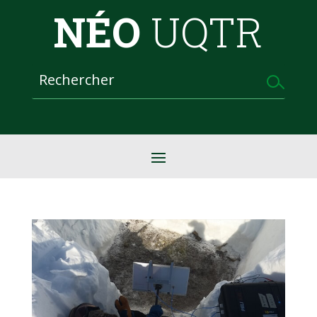
NÉO
UQTR