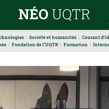
NÉO
UQTR
echnologies
Société et humanités
Courant d’i
més
Fondation de l’UQTR
Formation
Intern