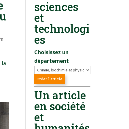
e
sciences
au
et
technologi
es
TR
Choisissez un
–
département
 la
e
Un article
en société
et
humanités