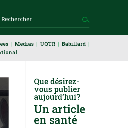
dées
Médias
UQTR
Babillard
ational
Que désirez-
vous publier
aujourd’hui?
Un article
en santé