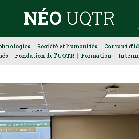
NÉO
UQTR
echnologies
Société et humanités
Courant d’i
més
Fondation de l’UQTR
Formation
Intern