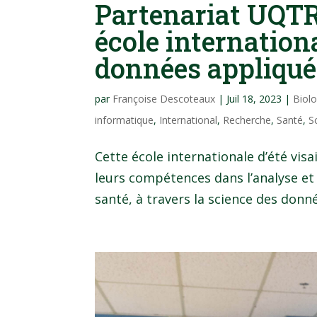
Partenariat UQTR
école internationa
données appliquée
par
Françoise Descoteaux
|
Juil 18, 2023
|
Biol
informatique
,
International
,
Recherche
,
Santé
,
S
Cette école internationale d’été visa
leurs compétences dans l’analyse et
santé, à travers la science des donn