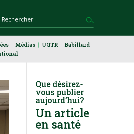
dées
Médias
UQTR
Babillard
ational
Que désirez-
vous publier
aujourd’hui?
Un article
en santé