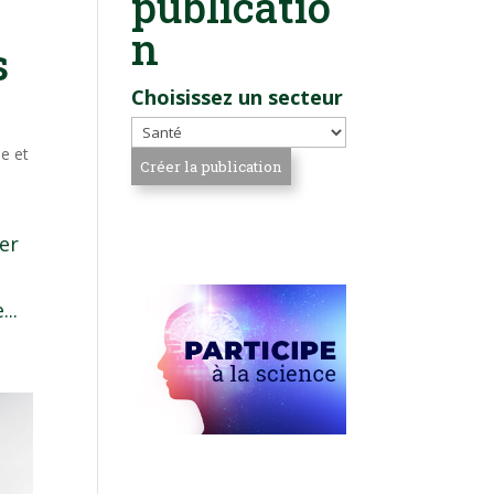
publicatio
e
n
s
Choisissez un secteur
ue et
per
..