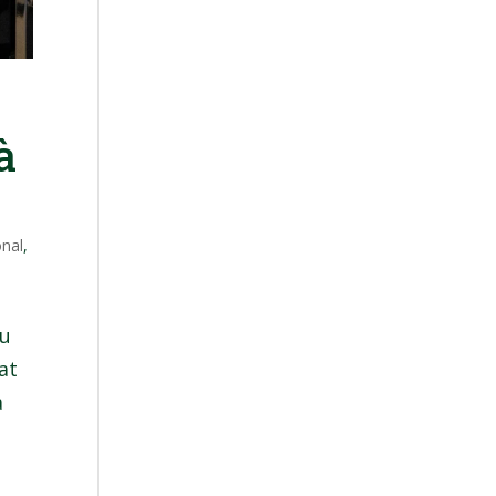
à
onal
,
du
at
a