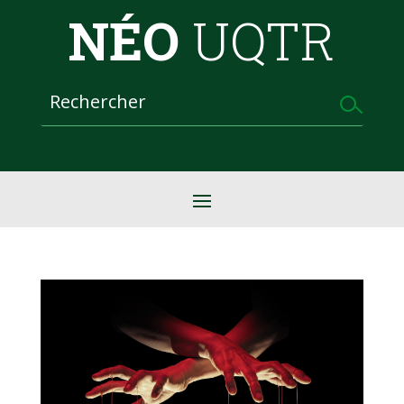
NÉO
UQTR