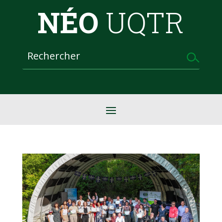
NÉO
UQTR