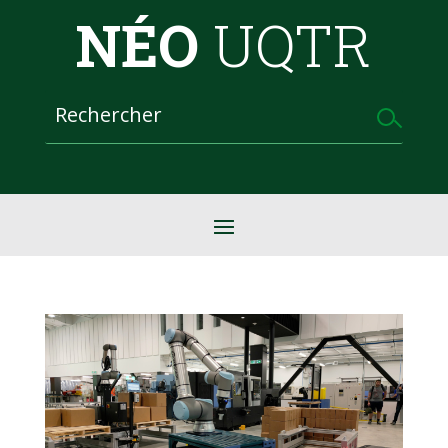
NÉO
UQTR