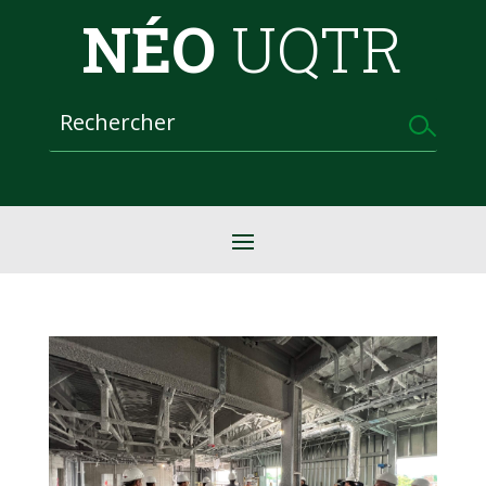
NÉO
UQTR