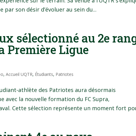
expérience sur le terrain. Sa venue à l’UQTR s’expli
e par son désir d’évoluer au sein du...
x sélectionné au 2e ran
a Première Ligue
éo
,
Accueil UQTR
,
Étudiants
,
Patriotes
étudiant-athlète des Patriotes aura désormais
e avec la nouvelle formation du FC Supra,
val. Cette sélection représente un moment fort pou