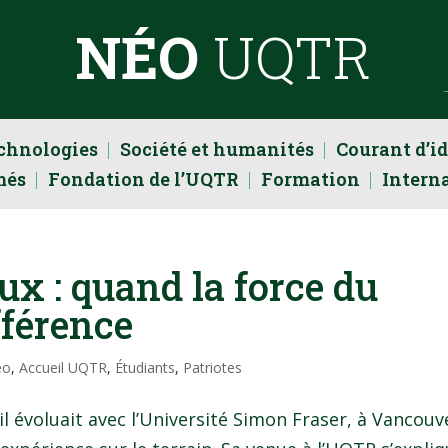
NÉO
UQTR
echnologies
Société et humanités
Courant d’i
més
Fondation de l’UQTR
Formation
Intern
x : quand la force du
ifférence
éo
,
Accueil UQTR
,
Étudiants
,
Patriotes
 il évoluait avec l’Université Simon Fraser, à Vancouv