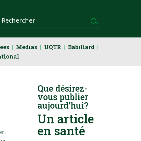
dées
Médias
UQTR
Babillard
ational
Que désirez-
vous publier
aujourd’hui?
Un article
en santé
er,