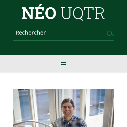
NÉO
UQTR