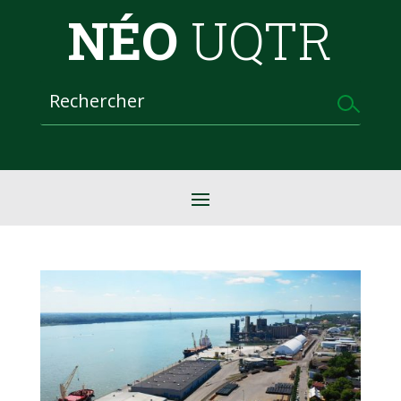
NÉO
UQTR