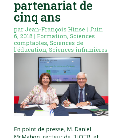
partenariat de
cinq ans
par
Jean-François Hinse
|
Juin
6, 2018
|
Formation
,
Sciences
comptables
,
Sciences de
l'éducation
,
Sciences infirmières
En point de presse, M. Daniel
McMahon, recteur de l’UQTR, et