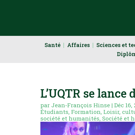
Santé
Affaires
Sciences et t
Diplô
L’UQTR se lance d
par
Jean-François Hinse
|
Déc 16,
Étudiants
,
Formation
,
Loisir, cul
société et humanités
,
Société et 