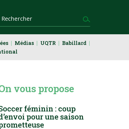
dées
Médias
UQTR
Babillard
ational
On vous propose
Soccer féminin : coup
d’envoi pour une saison
prometteuse