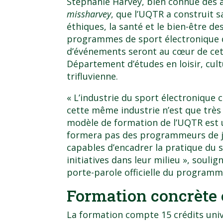
Stéphanie Harvey, bien connue des
missharvey
, que l’UQTR a construit s
éthiques, la santé et le bien-être de
programmes de sport électronique da
d’événements seront au cœur de cett
Département d’études en loisir, cult
trifluvienne.
« L’industrie du sport électronique c
cette même industrie n’est que très
modèle de formation de l’UQTR est u
formera pas des programmeurs de je
capables d’encadrer la pratique du s
initiatives dans leur milieu », souli
porte-parole officielle du programm
Formation concrète 
La formation compte 15 crédits unive