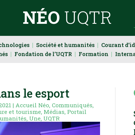
NÉO
UQTR
echnologies
Société et humanités
Courant d’i
més
Fondation de l’UQTR
Formation
Intern
ans le esport
 2021
|
Accueil Néo
,
Communiqués
,
ture et tourisme
,
Médias
,
Portail
humanités
,
Une
,
UQTR