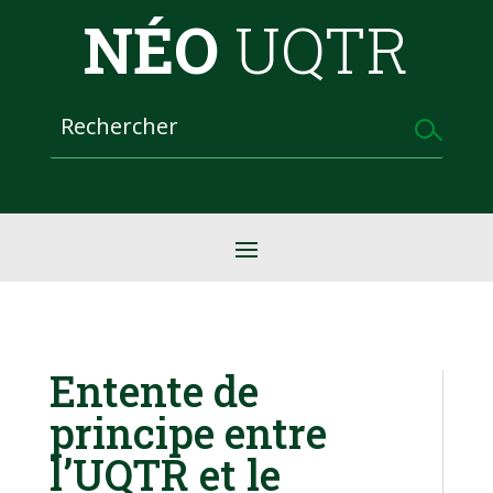
NÉO
UQTR
Entente de
principe entre
l’UQTR et le