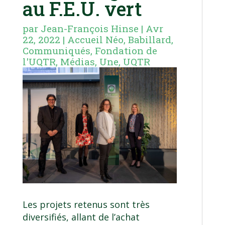
au F.E.U. vert
par
Jean-François Hinse
|
Avr
22, 2022
|
Accueil Néo
,
Babillard
,
Communiqués
,
Fondation de
l'UQTR
,
Médias
,
Une
,
UQTR
Les projets retenus sont très
diversifiés, allant de l’achat