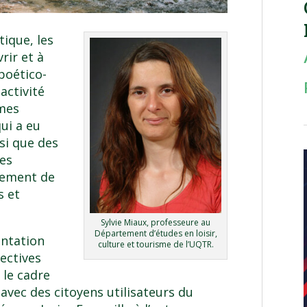
ique, les
rir et à
 poético-
activité
èmes
qui a eu
nsi que des
des
nement de
s et
Sylvie Miaux, professeure au
Département d’études en loisir,
entation
culture et tourisme de l’UQTR.
ectives
 le cadre
 avec des citoyens utilisateurs du