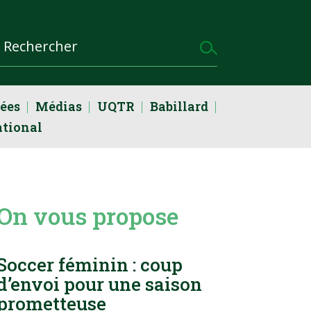
dées
Médias
UQTR
Babillard
ational
On vous propose
Soccer féminin : coup
d’envoi pour une saison
prometteuse