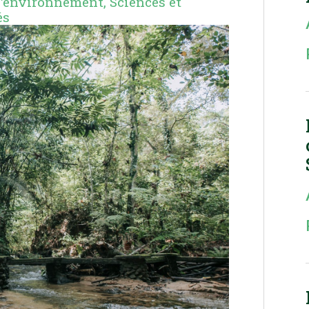
 l'environnement
,
Sciences et
és