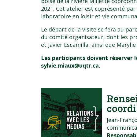
boisé de la rivière Millette coordon
2021. Cet atelier est coprésenté par 
laboratoire en loisir et vie communa
Le départ de la visite se fera au 
du comité organisateur, dont les p
et Javier Escamilla, ainsi que Marylie
Les participants doivent réserver l
sylvie.miaux@uqtr.ca
.
Rense
coordi
Jean-Franço
communica
Responsabl