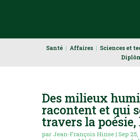
Santé
Affaires
Sciences et t
Diplô
Des milieux humi
racontent et qui 
travers la poésie, 
par
Jean-François Hinse
|
Sep 25,