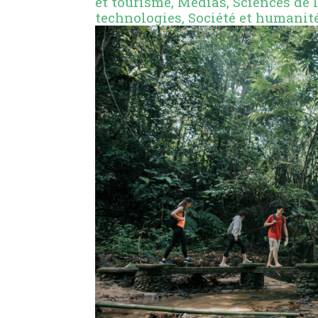
et tourisme
,
Médias
,
Sciences de
technologies
,
Société et humanit