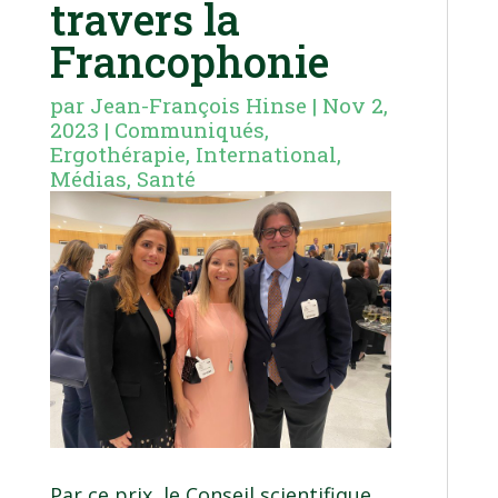
travers la
Francophonie
par
Jean-François Hinse
|
Nov 2,
2023
|
Communiqués
,
Ergothérapie
,
International
,
Médias
,
Santé
Par ce prix, le Conseil scientifique