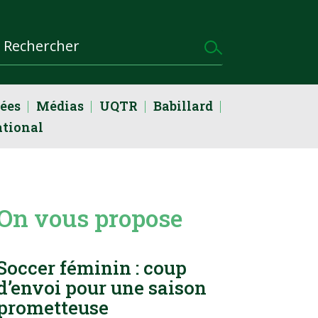
dées
Médias
UQTR
Babillard
ational
On vous propose
Soccer féminin : coup
d’envoi pour une saison
prometteuse