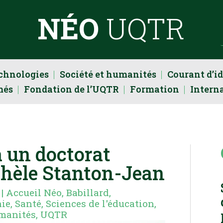
NÉO
UQTR
echnologies
Société et humanités
Courant d’i
més
Fondation de l’UQTR
Formation
Intern
 un doctorat
chèle Stanton-Jean
|
Accueil Néo
,
Babillard
,
hie
,
Santé
,
Sciences de l'éducation
,
umanités
,
UQTR