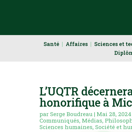
Santé
Affaires
Sciences et t
Diplô
L’UQTR décernera
honorifique à Mi
par
Serge Boudreau
|
Mai 28, 2024
Communiqués
,
Médias
,
Philosop
Sciences humaines
,
Société et h