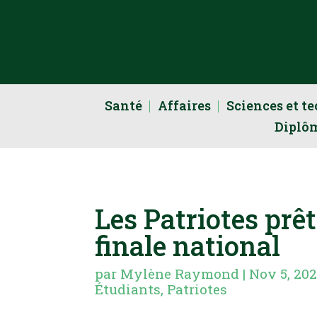
Santé
Affaires
Sciences et t
Diplô
Les Patriotes prêt
finale national
par
Mylène Raymond
|
Nov 5, 20
Étudiants
,
Patriotes