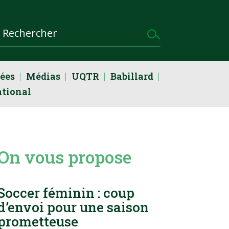
dées
Médias
UQTR
Babillard
ational
On vous propose
Soccer féminin : coup
d’envoi pour une saison
prometteuse