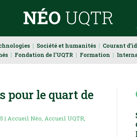
NÉO
UQTR
echnologies
Société et humanités
Courant d’i
més
Fondation de l’UQTR
Formation
Intern
s pour le quart de
25
|
Accueil Néo
,
Accueil UQTR
,