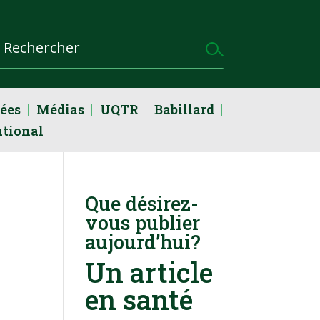
dées
Médias
UQTR
Babillard
ational
Que désirez-
vous publier
aujourd’hui?
Un article
en santé