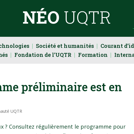
NÉO
UQTR
echnologies
Société et humanités
Courant d’i
més
Fondation de l’UQTR
Formation
Intern
mme préliminaire est en
auté UQTR
ux ? Consultez régulièrement le programme pour