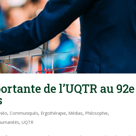
portante de l’UQTR au 92e
s
 Néo
,
Communiqués
,
Ergothérapie
,
Médias
,
Philosophie
,
 humanités
,
UQTR