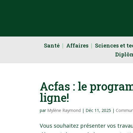
Santé
Affaires
Sciences et t
Diplô
Acfas : le progra
ligne!
par
Mylène Raymond
|
Déc 11, 2025
|
Commun
Vous souhaitez présenter vos trava