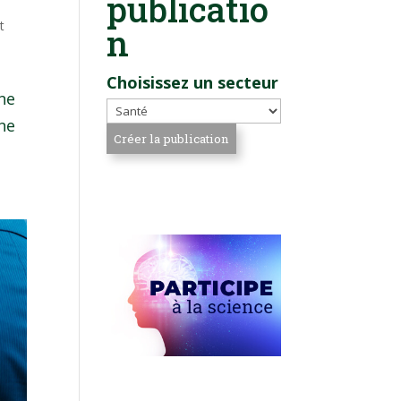
publicatio
t
n
Choisissez un secteur
une
une