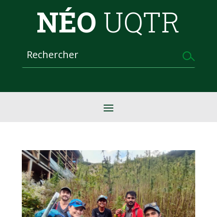
NÉO
UQTR