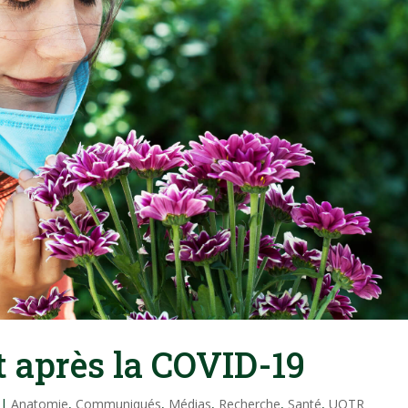
t après la COVID-19
|
Anatomie
,
Communiqués
,
Médias
,
Recherche
,
Santé
,
UQTR