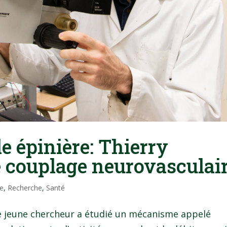
le épinière: Thierry
e couplage neurovasculai
e
,
Recherche
,
Santé
 le jeune chercheur a étudié un mécanisme appelé