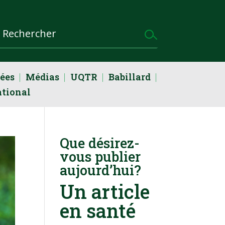
dées
Médias
UQTR
Babillard
ational
Que désirez-
vous publier
aujourd’hui?
Un article
en santé